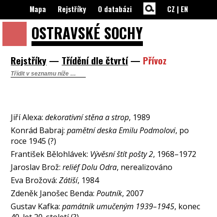
Mapa
Rejstříky
O databázi
CZ
|
EN
OSTRAVSKÉ
SOCHY
Rejstříky
—
Třídění dle čtvrtí
—
Přívoz
Jiří Alexa:
dekorativní stěna a strop
, 1989
Konrád Babraj:
pamětní deska Emilu Podmolovi
, po
roce 1945 (?)
František Bělohlávek:
Vývěsní štít pošty 2
, 1968–1972
Jaroslav Brož:
reliéf Dolu Odra
, nerealizováno
Eva Brožová:
Zátiší
, 1984
Zdeněk Janošec Benda:
Poutník
, 2007
Gustav Kafka:
památník umučeným 1939–1945
, konec