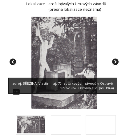
Lokalizace
areál bývalých Urxových závodů
(přesná lokalizace neznámá)
zdroj: BŘEZINA, Vlastimil aj. 70 let Urxových závodů v Ostravě.
1892–1962. Ostrava s. d. (asi 1964)
1/1