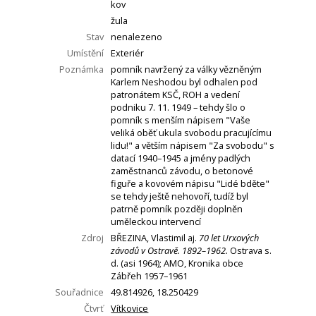
kov
žula
Stav
nenalezeno
Umístění
Exteriér
Poznámka
pomník navržený za války vězněným
Karlem Neshodou byl odhalen pod
patronátem KSČ, ROH a vedení
podniku 7. 11. 1949 – tehdy šlo o
pomník s menším nápisem "Vaše
veliká oběť ukula svobodu pracujícímu
lidu!" a větším nápisem "Za svobodu" s
datací 1940–1945 a jmény padlých
zaměstnanců závodu, o betonové
figuře a kovovém nápisu "Lidé bděte"
se tehdy ještě nehovoří, tudíž byl
patrně pomník později doplněn
uměleckou intervencí
Zdroj
BŘEZINA, Vlastimil aj.
70 let Urxových
závodů v Ostravě. 1892–1962.
Ostrava s.
d. (asi 1964); AMO, Kronika obce
Zábřeh 1957–1961
Souřadnice
49.814926, 18.250429
Čtvrť
Vítkovice