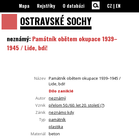
Mapa
Rejstříky
O databázi
CZ
|
EN
OSTRAVSKÉ
SOCHY
neznámý:
Památník obětem okupace 1939–
1945 / Lide, bdi!
Název
Památník obětem okupace 1939–1945 /
Lide, bdi!
Dílo zaniklé
Autor
neznámý
Vznik
přelom 50./60. let 20. století (?)
Zánik
neznámo kdy
Typ
památník
plastika
Materiál
beton