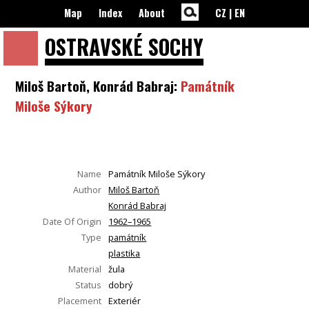
Map
Index
About
CZ
|
EN
OSTRAVSKÉ
SOCHY
Miloš Bartoň, Konrád Babraj:
Památník
Miloše Sýkory
Name
Památník Miloše Sýkory
Author
Miloš Bartoň
Konrád Babraj
Date Of Origin
1962–1965
Type
památník
plastika
Material
žula
Status
dobrý
Placement
Exteriér