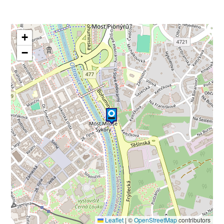
+
−
Leaflet
|
©
OpenStreetMap
contributors