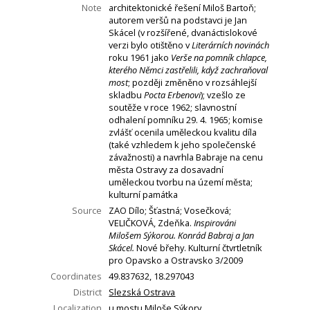
Note
architektonické řešení Miloš Bartoň;
autorem veršů na podstavci je Jan
Skácel (v rozšířené, dvanáctislokové
verzi bylo otištěno v
Literárních novinách
roku 1961 jako
Verše na pomník chlapce,
kterého Němci zastřelili, když zachraňoval
most
; později změněno v rozsáhlejší
skladbu
Pocta Erbenovi
); vzešlo ze
soutěže v roce 1962; slavnostní
odhalení pomníku 29. 4. 1965; komise
zvlášť ocenila uměleckou kvalitu díla
(také vzhledem k jeho společenské
závažnosti) a navrhla Babraje na cenu
města Ostravy za dosavadní
uměleckou tvorbu na území města;
kulturní památka
Source
ZAO Dílo; Šťastná; Vosečková;
VELIČKOVÁ, Zdeňka.
Inspirováni
Milošem Sýkorou. Konrád Babraj a Jan
Skácel.
Nové břehy. Kulturní čtvrtletník
pro Opavsko a Ostravsko 3/2009
Coordinates
49.837632, 18.297043
District
Slezská Ostrava
Localization
u mostu Miloše Sýkory