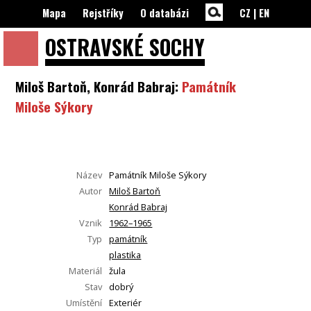
Mapa
Rejstříky
O databázi
CZ
|
EN
OSTRAVSKÉ
SOCHY
Miloš Bartoň, Konrád Babraj:
Památník
Miloše Sýkory
Název
Památník Miloše Sýkory
Autor
Miloš Bartoň
Konrád Babraj
Vznik
1962–1965
Typ
památník
plastika
Materiál
žula
Stav
dobrý
Umístění
Exteriér