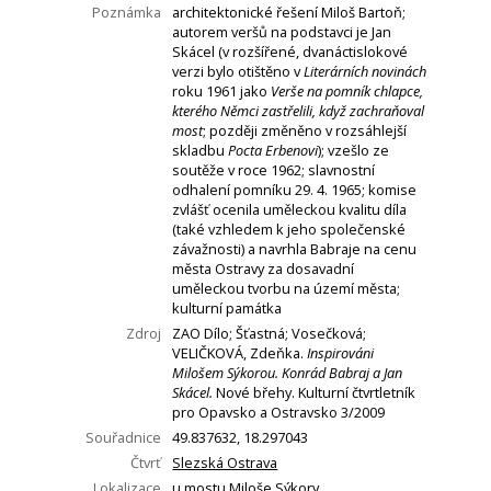
Poznámka
architektonické řešení Miloš Bartoň;
autorem veršů na podstavci je Jan
Skácel (v rozšířené, dvanáctislokové
verzi bylo otištěno v
Literárních novinách
roku 1961 jako
Verše na pomník chlapce,
kterého Němci zastřelili, když zachraňoval
most
; později změněno v rozsáhlejší
skladbu
Pocta Erbenovi
); vzešlo ze
soutěže v roce 1962; slavnostní
odhalení pomníku 29. 4. 1965; komise
zvlášť ocenila uměleckou kvalitu díla
(také vzhledem k jeho společenské
závažnosti) a navrhla Babraje na cenu
města Ostravy za dosavadní
uměleckou tvorbu na území města;
kulturní památka
Zdroj
ZAO Dílo; Šťastná; Vosečková;
VELIČKOVÁ, Zdeňka.
Inspirováni
Milošem Sýkorou. Konrád Babraj a Jan
Skácel.
Nové břehy. Kulturní čtvrtletník
pro Opavsko a Ostravsko 3/2009
Souřadnice
49.837632, 18.297043
Čtvrť
Slezská Ostrava
Lokalizace
u mostu Miloše Sýkory