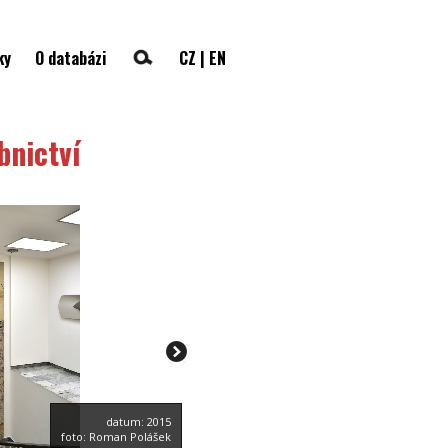
ky
O databázi
CZ
|
EN
bnictví
datum: 2015
foto: Roman Polášek