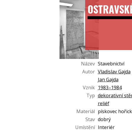
OSTRAVSK
Název
Stavebnictví
Autor
Vladislav Gajda
Jan Gajda
Vznik
1983–1984
Typ
dekorativní stě
reliéf
Materiál
pískovec hořick
Stav
dobrý
Umístění
Interiér