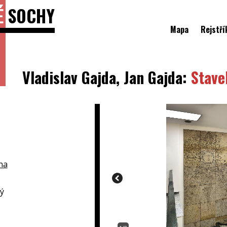
É
SOCHY
Mapa
Rejstří
Vladislav Gajda, Jan Gajda:
Stave
na
ý