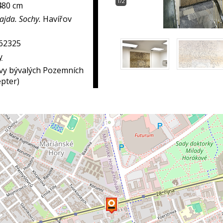
1/2
480 cm
ajda. Sochy.
Havířov
262325
y
vy bývalých Pozemních
pter)