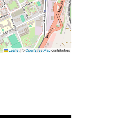
Leaflet
|
©
OpenStreetMap
contributors