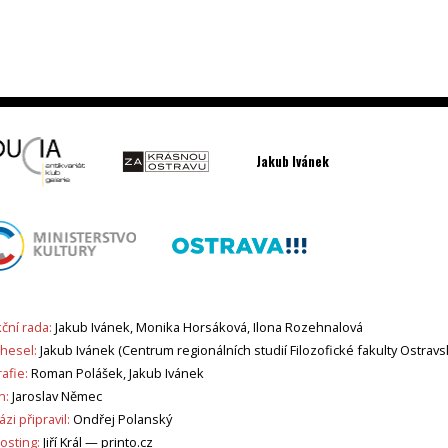
Jakub Ivánek
ční rada:
Jakub Ivánek, Monika Horsáková, Ilona Rozehnalová
 hesel:
Jakub Ivánek (Centrum regionálních studií Filozofické fakulty Ostravs
afie:
Roman Polášek, Jakub Ivánek
n:
Jaroslav Němec
zi připravil:
Ondřej Polanský
sting:
Jiří Král —
printo.cz