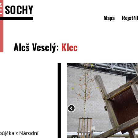
É
SOCHY
Mapa
Rejstří
Aleš Veselý:
Klec
ůjčka z Národní