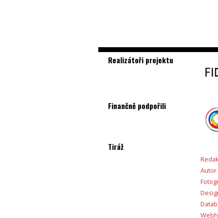
Realizátoři projektu
Finančně podpořili
Tiráž
Redak
Autor
Fotogr
Desig
Databá
Webho