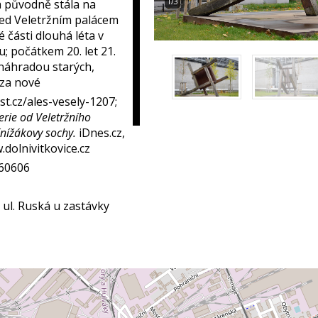
1/3
ka původně stála na
řed Veletržním palácem
é části dlouhá léta v
u; počátkem 20. let 21.
 náhradou starých,
 za nové
st.cz/ales-vesely-1207;
erie od Veletržního
nížákovy sochy.
iDnes.cz,
.dolnivitkovice.cz
260606
 ul. Ruská u zastávky