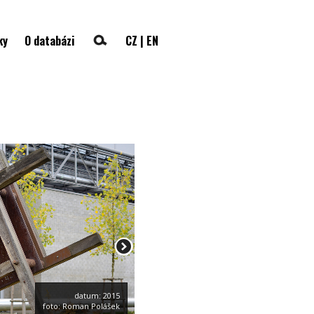
ky
O databázi
CZ
|
EN
datum: 2015
foto: Roman Polášek