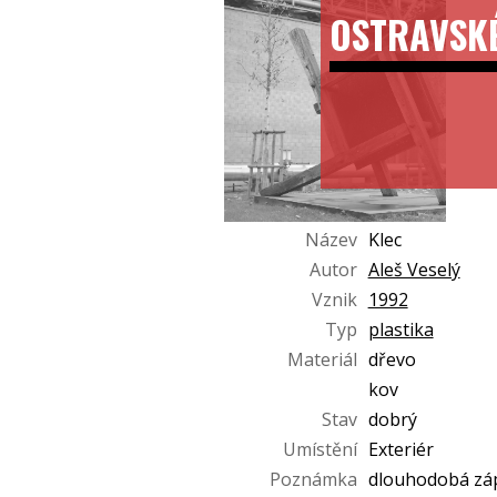
OSTRAVSK
Název
Klec
Autor
Aleš Veselý
Vznik
1992
Typ
plastika
Materiál
dřevo
kov
Stav
dobrý
Umístění
Exteriér
Poznámka
dlouhodobá záp