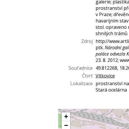
galerie; plasti
prostranství p
v Praze; dřevěn
havarijním stav
stol. opraveno
shnilých trámů
Zdroj
http://www.artli
ptk.
Národní gal
paláce odvezla K
23. 8. 2012; www
Souřadnice
49.812268, 18.
Čtvrť
Vítkovice
Lokalizace
prostranství na
Stará ocelárna
+
−