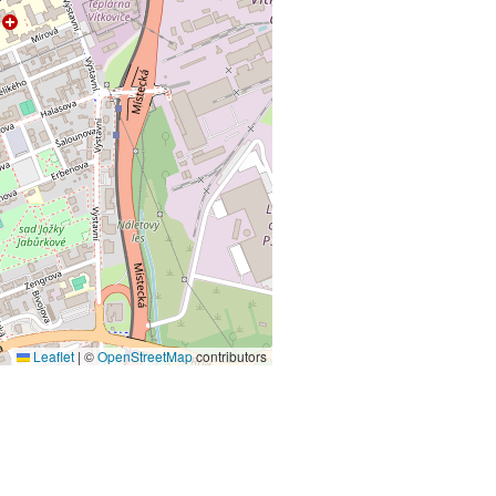
Leaflet
|
©
OpenStreetMap
contributors