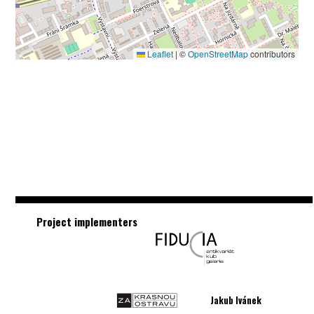
Leaflet
|
©
OpenStreetMap
contributors
Project implementers
Jakub Ivánek