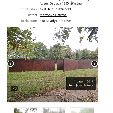
forem.
Ostrava 1995; Šťastná
Coordinates
49.831675, 18.267733
District
Moravská Ostrava
Localization
sad Milady Horákové
datum: 2019
foto: Jakub Ivánek
1/13