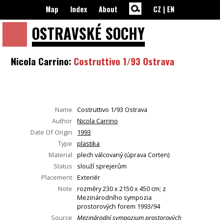
Map
Index
About
CZ
|
EN
OSTRAVSKÉ
SOCHY
Nicola Carrino:
Costruttivo 1/93 Ostrava
Name
Costruttivo 1/93 Ostrava
Author
Nicola Carrino
Date Of Origin
1993
Type
plastika
Material
plech válcovaný (úprava Corten)
Status
slouží sprejerům
Placement
Exteriér
Note
rozměry 230 x 2150 x 450 cm; z
Mezinárodního sympozia
prostorových forem 1993/94
Source
Mezinárodní sympozium prostorových