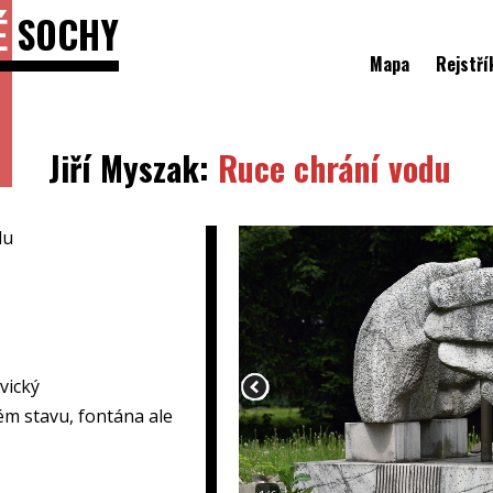
É
SOCHY
Mapa
Rejstří
Jiří Myszak:
Ruce chrání vodu
du
vický
ém stavu, fontána ale