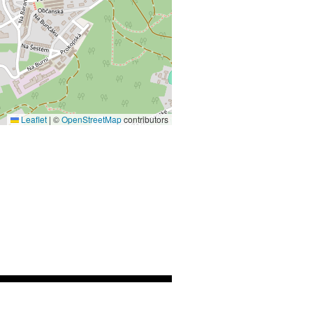
Leaflet
|
©
OpenStreetMap
contributors