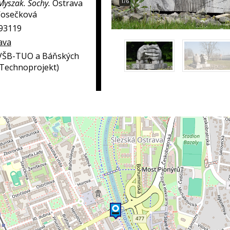
1/6
 Myszak. Sochy.
Ostrava
 Vosečková
293119
ava
VŠB-TUO a Báňských
 Technoprojekt)