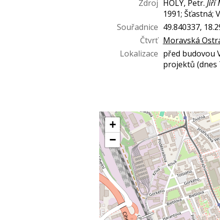
Zdroj
HOLÝ, Petr.
Jiří
1991; Šťastná;
Souřadnice
49.840337, 18.
Čtvrť
Moravská Ostr
Lokalizace
před budovou 
projektů (dnes
+
−