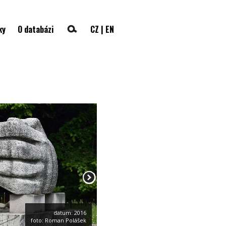
ky
O databázi
CZ
|
EN
datum: 2016
foto: Roman Polášek