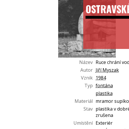
OSTRAVSK
Název
Ruce chrání vo
Autor
Jiří Myszak
Vznik
1984
Typ
fontána
plastika
Materiál
mramor supíko
Stav
plastika v dobr
zrušena
Umístění
Exteriér