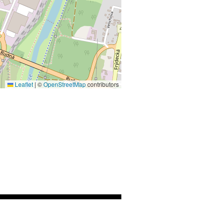
Leaflet
|
©
OpenStreetMap
contributors