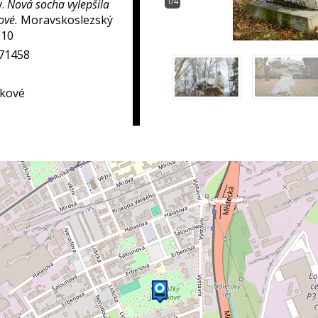
1/4
v.
Nová socha vylepšila
ové.
Moravskoslezský
010
271458
rkové