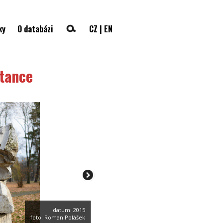
ky
O databázi
CZ
|
EN
tance
datum: 2015
foto: Roman Polášek