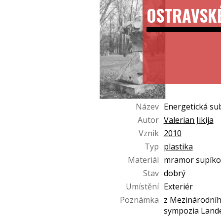
OSTRAVSK
Název
Energetická su
Autor
Valerian Jikija
Vznik
2010
Typ
plastika
Materiál
mramor supíko
Stav
dobrý
Umístění
Exteriér
Poznámka
z Mezinárodní
sympozia Land