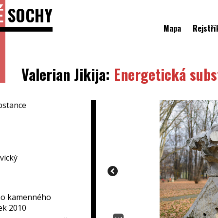
É
SOCHY
Mapa
Rejstří
Valerian Jikija:
Energetická subs
bstance
vický
ho kamenného
ek 2010