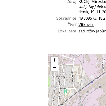
Zdroj
KUCEJ, Mirosla
sad Jožky Jabůrk
deník, 19. 11. 2
Souřadnice
49.809573, 18.
Čtvrť
Vítkovice
Lokalizace
sad Jožky Jabů
+
−