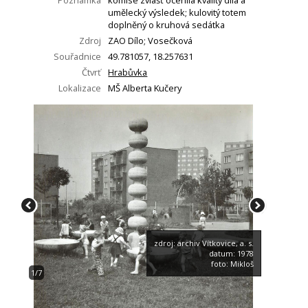
Poznámka
komise zvlášť ocenila kvality díla a
umělecký výsledek; kulovitý totem
doplněný o kruhová sedátka
Zdroj
ZAO Dílo; Vosečková
Souřadnice
49.781057, 18.257631
Čtvrť
Hrabůvka
Lokalizace
MŠ Alberta Kučery
zdroj: archiv Vítkovice, a. s.
datum: 1978
foto: Mikloš
1/7