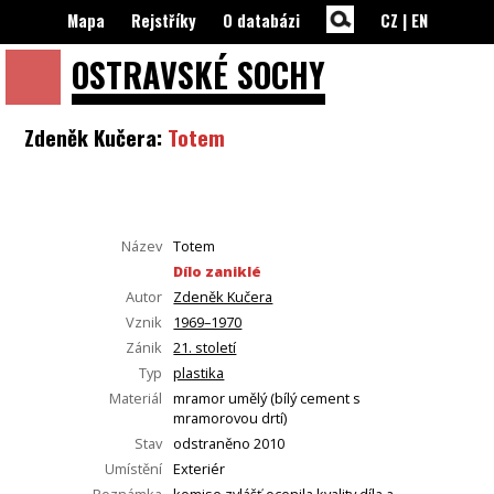
Mapa
Rejstříky
O databázi
CZ
|
EN
OSTRAVSKÉ
SOCHY
Zdeněk Kučera:
Totem
Název
Totem
Dílo zaniklé
Autor
Zdeněk Kučera
Vznik
1969–1970
Zánik
21. století
Typ
plastika
Materiál
mramor umělý (bílý cement s
mramorovou drtí)
Stav
odstraněno 2010
Umístění
Exteriér