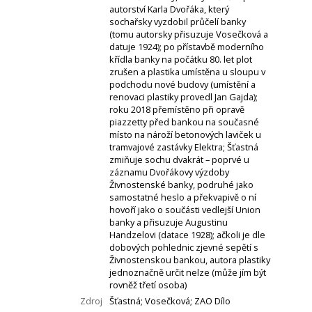
autorství Karla Dvořáka, který
sochařsky vyzdobil průčelí banky
(tomu autorsky přisuzuje Vosečková a
datuje 1924); po přístavbě moderního
křídla banky na počátku 80. let plot
zrušen a plastika umístěna u sloupu v
podchodu nové budovy (umístění a
renovaci plastiky provedl Jan Gajda);
roku 2018 přemístěno při opravě
piazzetty před bankou na současné
místo na nároží betonových laviček u
tramvajové zastávky Elektra; Šťastná
zmiňuje sochu dvakrát – poprvé u
záznamu Dvořákovy výzdoby
Živnostenské banky, podruhé jako
samostatné heslo a překvapivě o ní
hovoří jako o součásti vedlejší Union
banky a přisuzuje Augustinu
Handzelovi (datace 1928); ačkoli je dle
dobových pohlednic zjevné sepětí s
Živnostenskou bankou, autora plastiky
jednoznačně určit nelze (může jím být
rovněž třetí osoba)
Zdroj
Šťastná; Vosečková; ZAO Dílo