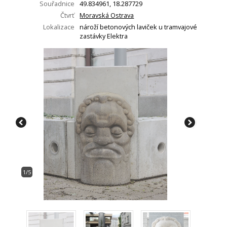
Souřadnice
49.834961, 18.287729
Čtvrť
Moravská Ostrava
Lokalizace
nároží betonových laviček u tramvajové
zastávky Elektra
1/5