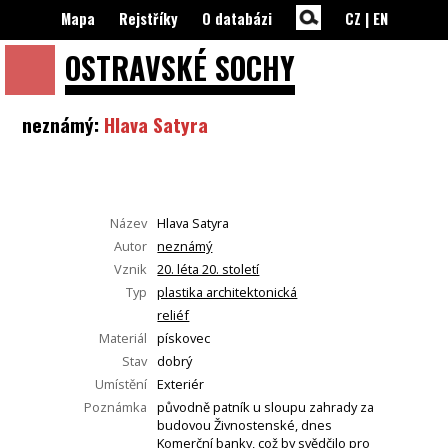
Mapa
Rejstříky
O databázi
CZ
|
EN
OSTRAVSKÉ
SOCHY
neznámý:
Hlava Satyra
Název
Hlava Satyra
Autor
neznámý
Vznik
20. léta 20. století
Typ
plastika architektonická
reliéf
Materiál
pískovec
Stav
dobrý
Umístění
Exteriér
Poznámka
původně patník u sloupu zahrady za
budovou Živnostenské, dnes
Komerční banky, což by svědčilo pro