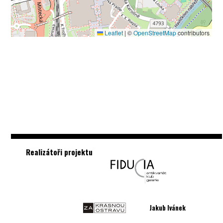
Leaflet
|
©
OpenStreetMap
contributors
Realizátoři projektu
Jakub Ivánek