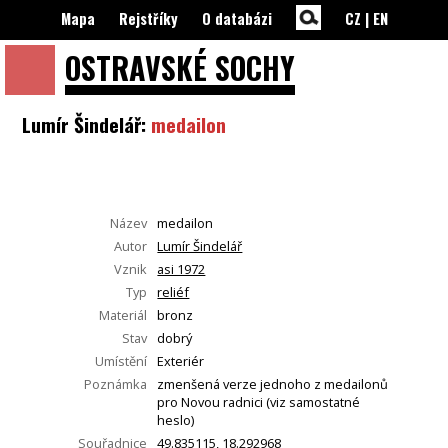
Mapa
Rejstříky
O databázi
CZ
|
EN
OSTRAVSKÉ
SOCHY
Lumír Šindelář:
medailon
Název
medailon
Autor
Lumír Šindelář
Vznik
asi 1972
Typ
reliéf
Materiál
bronz
Stav
dobrý
Umístění
Exteriér
Poznámka
zmenšená verze jednoho z medailonů
pro Novou radnici (viz samostatné
heslo)
Souřadnice
49.835115, 18.292968