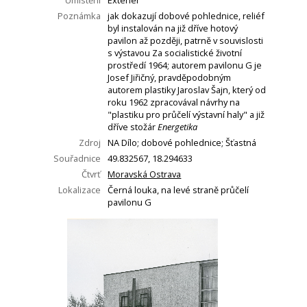
Umístění
Exteriér
Poznámka
jak dokazují dobové pohlednice, reliéf
byl instalován na již dříve hotový
pavilon až později, patrně v souvislosti
s výstavou Za socialistické životní
prostředí 1964; autorem pavilonu G je
Josef Jiřičný, pravděpodobným
autorem plastiky Jaroslav Šajn, který od
roku 1962 zpracovával návrhy na
"plastiku pro průčelí výstavní haly" a již
dříve stožár
Energetika
Zdroj
NA Dílo; dobové pohlednice; Šťastná
Souřadnice
49.832567, 18.294633
Čtvrť
Moravská Ostrava
Lokalizace
Černá louka, na levé straně průčelí
pavilonu G