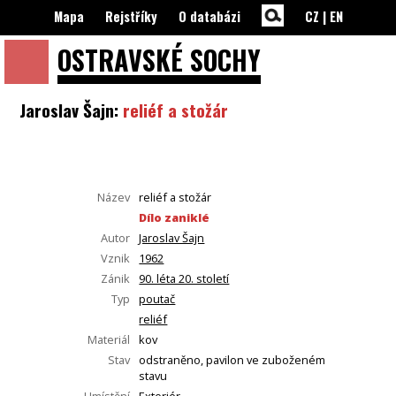
Mapa
Rejstříky
O databázi
CZ
|
EN
OSTRAVSKÉ
SOCHY
Jaroslav Šajn:
reliéf a stožár
Název
reliéf a stožár
Dílo zaniklé
Autor
Jaroslav Šajn
Vznik
1962
Zánik
90. léta 20. století
Typ
poutač
reliéf
Materiál
kov
Stav
odstraněno, pavilon ve zuboženém
stavu