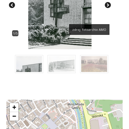
zdroj: fotoarchiv AMO
1/5
+
−