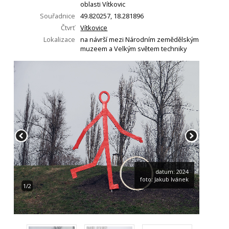
oblasti Vítkovic
Souřadnice
49.820257, 18.281896
Čtvrť
Vítkovice
Lokalizace
na návrší mezi Národním zemědělským
muzeem a Velkým světem techniky
datum: 2024
foto: Jakub Ivánek
1/2