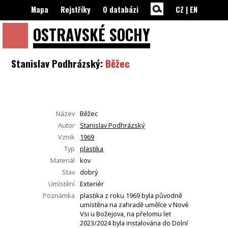
Mapa
Rejstříky
O databázi
CZ
|
EN
OSTRAVSKÉ
SOCHY
Stanislav Podhrázský:
Běžec
Název
Běžec
Autor
Stanislav Podhrázský
Vznik
1969
Typ
plastika
Materiál
kov
Stav
dobrý
Umístění
Exteriér
Poznámka
plastika z roku 1969 byla původně
umístěna na zahradě umělce v Nové
Vsi u Božejova, na přelomu let
2023/2024 byla instalována do Dolní