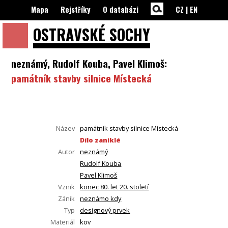
Mapa
Rejstříky
O databázi
CZ
|
EN
OSTRAVSKÉ
SOCHY
neznámý, Rudolf Kouba, Pavel Klimoš:
památník stavby silnice Místecká
Název
památník stavby silnice Místecká
Dílo zaniklé
Autor
neznámý
Rudolf Kouba
Pavel Klimoš
Vznik
konec 80. let 20. století
Zánik
neznámo kdy
Typ
designový prvek
Materiál
kov