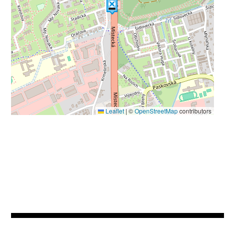
Leaflet
|
©
OpenStreetMap
contributors