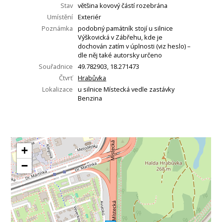
Stav
většina kovový částí rozebrána
Umístění
Exteriér
Poznámka
podobný památník stojí u silnice
Výškovická v Zábřehu, kde je
dochován zatím v úplnosti (viz heslo) –
dle něj také autorsky určeno
Souřadnice
49.782903, 18.271473
Čtvrť
Hrabůvka
Lokalizace
u silnice Místecká vedle zastávky
Benzina
+
−