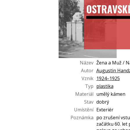
OSTRAVSK
Název
Žena a Muž / N
Autor
Augustin Handz
Vznik
1924–1925
Typ
plastika
Materiál
umělý kámen
Stav
dobrý
Umístění
Exteriér
Poznámka
po zrušení vstu
začátku 60. let