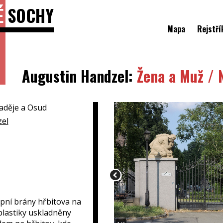
É
SOCHY
Mapa
Rejstří
Augustin Handzel:
Žena a Muž / 
aděje a Osud
el
pní brány hřbitova na
 plastiky uskladněny