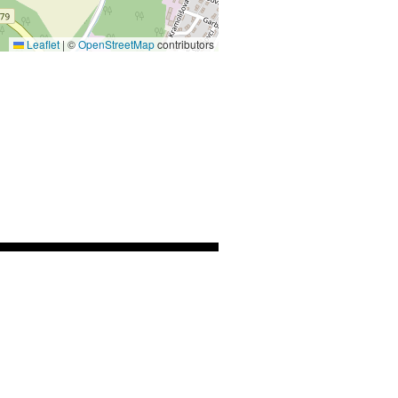
Leaflet
|
©
OpenStreetMap
contributors