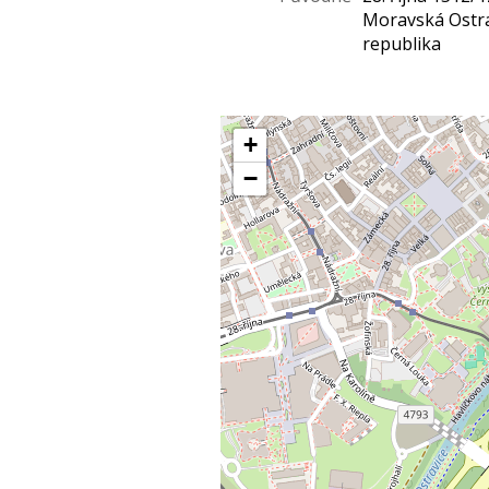
Moravská Ostra
republika
+
−