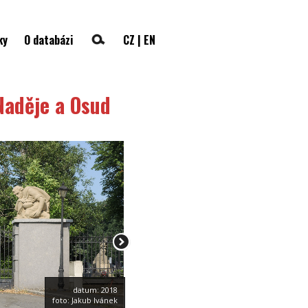
ky
O databázi
CZ
|
EN
Naděje a Osud
datum: 2018
foto: Jakub Ivánek