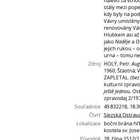
nalevo za vcho
stály mezi pope
kdy byly na pod
Vávry umístěny
renovovány Váv
Hlubkem asi až
jako
Naděje
a
O
jejich rukou –
urna – tomu ne
Zdroj
HOLÝ, Petr.
Aug
1960; Šťastná; 
ZAPLETAL.
(bez
kulturní zpravo
ještě jednou.
Ost
zpravodaj 2/19
Souřadnice
49.832218, 18.
Čtvrť
Slezská Ostrav
Lokalizace
boční brána hř
kostela sv. Jose
Původně
28. října 1512/