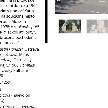
dem na hřbitov, kde
1/6
lnicemi do roku 1966,
zim s pomocí Karla
 na současné místo;
rou a Aloisem
 1978; označovány též
sud
, ačkoli atributy v
 obrácená pochodeň a
odpovídají
ustin Handzel.
Ostrava
Vosečková; Miloš
 názvu).
Ostravský
daj 5/1966;
Pomníky
ravský kulturní
70
304259
a
bitova (nalevo od
fa)
123, 702 00 Ostrava-