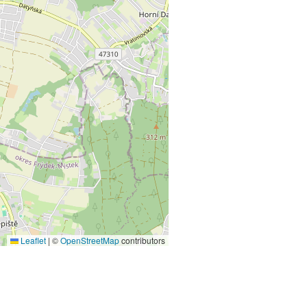
Leaflet
|
©
OpenStreetMap
contributors