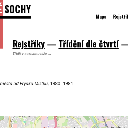
É
SOCHY
Mapa
Rejstří
Rejstříky
—
Třídění dle čtvrtí
 města od Frýdku-Místku
, 1980–1981