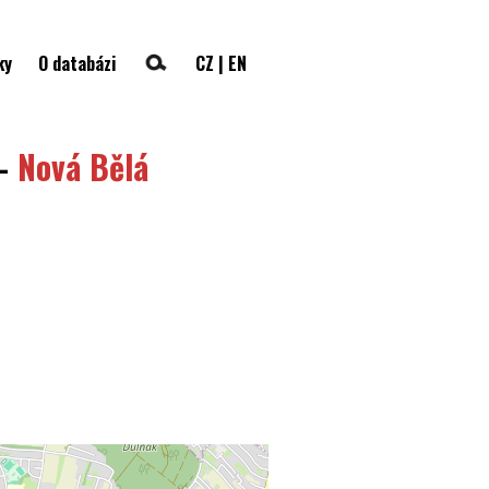
ky
O databázi
CZ
|
EN
—
Nová Bělá