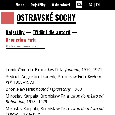
Mapa
Rejstříky
O databázi
CZ
|
EN
OSTRAVSKÉ
SOCHY
Rejstříky
—
Třídění dle autorů
—
Bronisław Firla
Lumír Čmerda, Bronisław Firla:
fontána
, 1970–1971
Bedřich Augustin Tkaczyk, Bronisław Firla:
Kvetoucí
keř
, 1968–1973
Bronisław Firla:
poutač Teplotechny
, 1968
Miroslav Karpala, Bronisław Firla:
vstup do města od
Bohumína
, 1978–1979
Miroslav Karpala, Bronisław Firla:
vstup do města od
Šenova
, 1978–1979