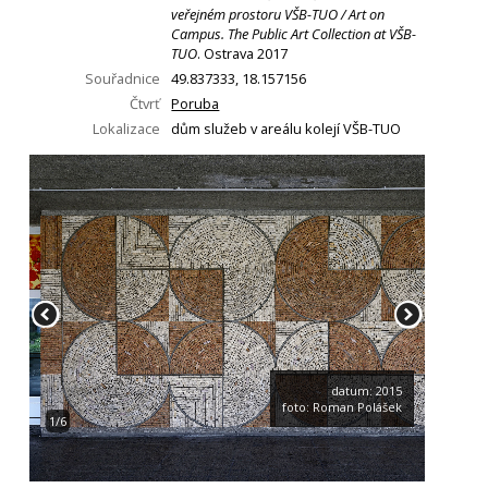
veřejném prostoru VŠB-TUO / Art on
Campus. The Public Art Collection at VŠB-
TUO
. Ostrava 2017
Souřadnice
49.837333, 18.157156
Čtvrť
Poruba
Lokalizace
dům služeb v areálu kolejí VŠB-TUO
datum: 2015
foto: Roman Polášek
1/6