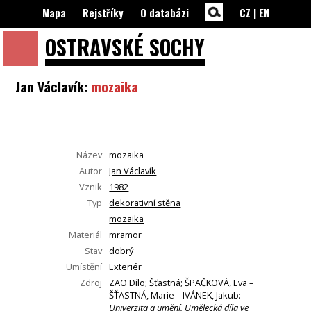
Mapa
Rejstříky
O databázi
CZ
|
EN
OSTRAVSKÉ
SOCHY
Jan Václavík:
mozaika
Název
mozaika
Autor
Jan Václavík
Vznik
1982
Typ
dekorativní stěna
mozaika
Materiál
mramor
Stav
dobrý
Umístění
Exteriér
Zdroj
ZAO Dílo; Šťastná; ŠPAČKOVÁ, Eva –
ŠŤASTNÁ, Marie – IVÁNEK, Jakub:
Univerzita a umění. Umělecká díla ve