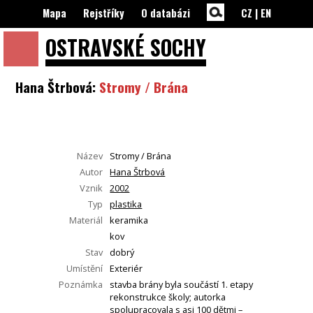
Mapa
Rejstříky
O databázi
CZ
|
EN
OSTRAVSKÉ
SOCHY
Hana Štrbová:
Stromy / Brána
Název
Stromy / Brána
Autor
Hana Štrbová
Vznik
2002
Typ
plastika
Materiál
keramika
kov
Stav
dobrý
Umístění
Exteriér
Poznámka
stavba brány byla součástí 1. etapy
rekonstrukce školy; autorka
spolupracovala s asi 100 dětmi –