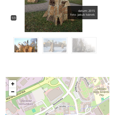
datum: 2015
foto: Jakub Ivánek
1/3
+
−