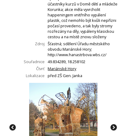
účastníky kurzů v Domě dětí a mládeže
Korunka; akce měla vyvrcholit
happeningem vnitřního vypálení
plastik, což nemohlo být kvůli nepřízni
počasí provedeno, a tak byly stromy
rozřezány na díly, vypáleny klasickou
cestou a na místě znovu složeny
Zdroj
Šťastná; sdělení Úřadu městského
obvodu Mariánské Hory;
http://www.hanastrbova.wbs.cz/
Souřadnice
49.834289, 18.258102
Čtvrť
Mariánské Hory
Lokalizace
před ZŠ Gen. Janka