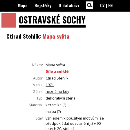
Mapa
Rejstříky
O databázi
CZ
|
EN
OSTRAVSKÉ
SOCHY
Ctirad Stehlík:
Mapa světa
Název
Mapa světa
Dílo zaniklé
Autor
Ctirad Stehlík
Vznik
1971
Zánik
neznámo kdy
Typ
dekorativní stěna
Materiál
keramika (?)
malba (?)
Stav
vzhledem k použitým motivům lze
předpokládat odstranění již v 90.
letech 20. století