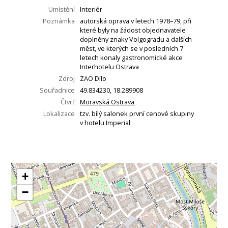
Umístění
Interiér
Poznámka
autorská oprava v letech 1978–79, při
které byly na žádost objednavatele
doplněny znaky Volgogradu a dalších
měst, ve kterých se v posledních 7
letech konaly gastronomické akce
Interhotelu Ostrava
Zdroj
ZAO Dílo
Souřadnice
49.834230, 18.289908
Čtvrť
Moravská Ostrava
Lokalizace
tzv. bílý salonek první cenové skupiny
v hotelu Imperial
+
−