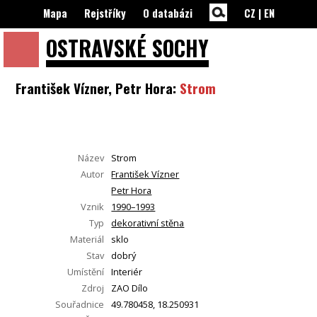
Mapa
Rejstříky
O databázi
CZ
|
EN
OSTRAVSKÉ
SOCHY
František Vízner, Petr Hora:
Strom
Název
Strom
Autor
František Vízner
Petr Hora
Vznik
1990–1993
Typ
dekorativní stěna
Materiál
sklo
Stav
dobrý
Umístění
Interiér
Zdroj
ZAO Dílo
Souřadnice
49.780458, 18.250931