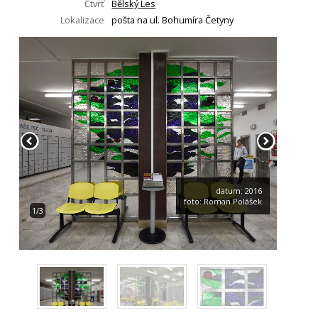
Čtvrť
Bělský Les
Lokalizace
pošta na ul. Bohumíra Četyny
datum: 2016
foto: Roman Polášek
1/3