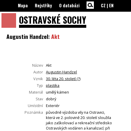
Mapa
Rejstříky
O databázi
CZ
|
EN
OSTRAVSKÉ
SOCHY
Augustin Handzel:
Akt
Název
Akt
Autor
Augustin Handzel
Vznik
30. léta 20. století (?)
Typ
plastika
Materiál
umělý kámen
Stav
dobrý
Umístění
Exteriér
Poznámka
původně výzdoba vily na Ostravici,
která ve 2. polovině 20. století sloužila
jako zaškolovací a rekreační středisko
Ostravských vodáren a kanalizací; při