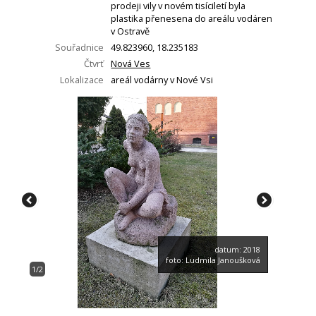
prodeji vily v novém tisíciletí byla
plastika přenesena do areálu vodáren
v Ostravě
Souřadnice
49.823960, 18.235183
Čtvrť
Nová Ves
Lokalizace
areál vodárny v Nové Vsi
datum: 2018
foto: Ludmila Janoušková
1/2