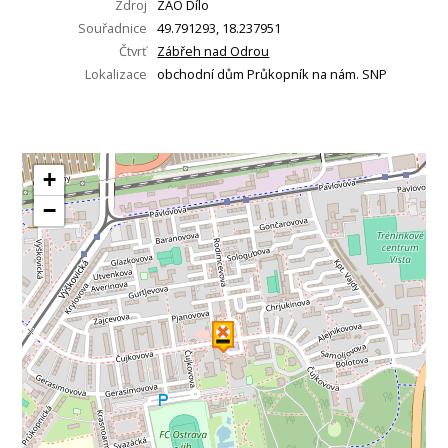
Zdroj
ZAO Dílo
Souřadnice
49.791293, 18.237951
Čtvrť
Zábřeh nad Odrou
Lokalizace
obchodní dům Průkopník na nám. SNP
+
−