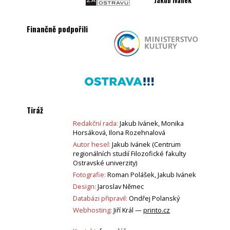
Jakub Ivánek
Finančně podpořili
Tiráž
Redakční rada:
Jakub Ivánek, Monika
Horsáková, Ilona Rozehnalová
Autor hesel:
Jakub Ivánek (Centrum
regionálních studií Filozofické fakulty
Ostravské univerzity)
Fotografie:
Roman Polášek, Jakub Ivánek
Design:
Jaroslav Němec
Databázi připravil:
Ondřej Polanský
Webhosting:
Jiří Král —
printo.cz