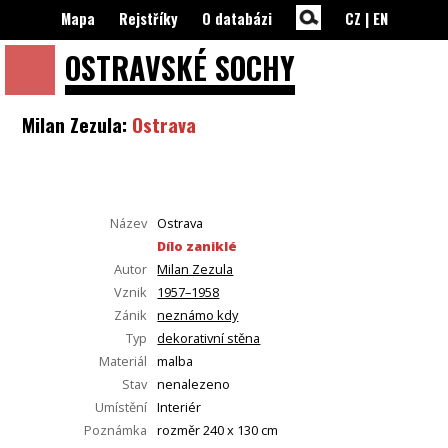
Mapa
Rejstříky
O databázi
CZ
|
EN
OSTRAVSKÉ
SOCHY
Milan Zezula:
Ostrava
Název
Ostrava
Dílo zaniklé
Autor
Milan Zezula
Vznik
1957–1958
Zánik
neznámo kdy
Typ
dekorativní stěna
Materiál
malba
Stav
nenalezeno
Umístění
Interiér
Poznámka
rozměr 240 x 130 cm