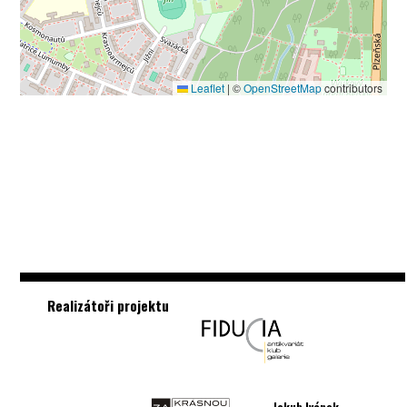
Leaflet
|
©
OpenStreetMap
contributors
Realizátoři projektu