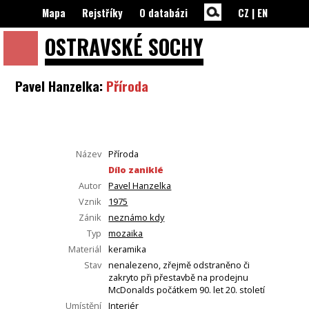
Mapa
Rejstříky
O databázi
CZ
|
EN
OSTRAVSKÉ
SOCHY
Pavel Hanzelka:
Příroda
Název
Příroda
Dílo zaniklé
Autor
Pavel Hanzelka
Vznik
1975
Zánik
neznámo kdy
Typ
mozaika
Materiál
keramika
Stav
nenalezeno, zřejmě odstraněno či
zakryto při přestavbě na prodejnu
McDonalds počátkem 90. let 20. století
Umístění
Interiér