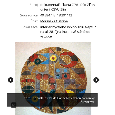
Zdroj
dokumentační karta ČFVU Dílo Zlín v
držení KGVU Zlín
Souřadnice
49.834743, 18.291112
Čtvrť
Moravská Ostrava
Lokalizace
interiér bývalého rybího grilu Neptun
na ul. 28. října (na pravé stěně od
vstupu)
zdroj: pozůstalost Pavla Hanzelky v držení Veroniky
Žufánkové
1/2