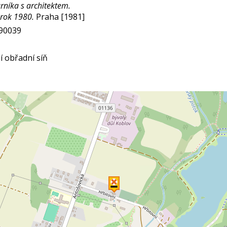
rníka s architektem.
 rok 1980.
Praha [1981]
290039
í obřadní síň