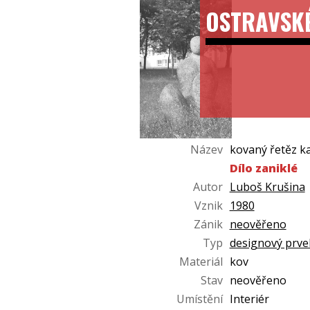
OSTRAVSK
Název
kovaný řetěz k
Dílo zaniklé
Autor
Luboš Krušina
Vznik
1980
Zánik
neověřeno
Typ
designový prve
Materiál
kov
Stav
neověřeno
Umístění
Interiér