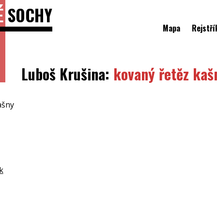
É
SOCHY
Mapa
Rejstří
Luboš Krušina:
kovaný řetěz kaš
ašny
k