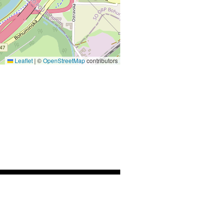
Leaflet
|
©
OpenStreetMap
contributors