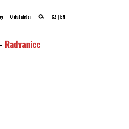
ky
O databázi
CZ
|
EN
—
Radvanice