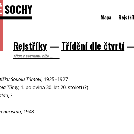
É
SOCHY
Mapa
Rejstří
Rejstříky
—
Třídění dle čtvrtí
tišku Sokolu Tůmovi
, 1925–1927
kola Tůmy
, 1. polovina 30. let 20. století (?)
aldu
, ?
m nacismu
, 1948