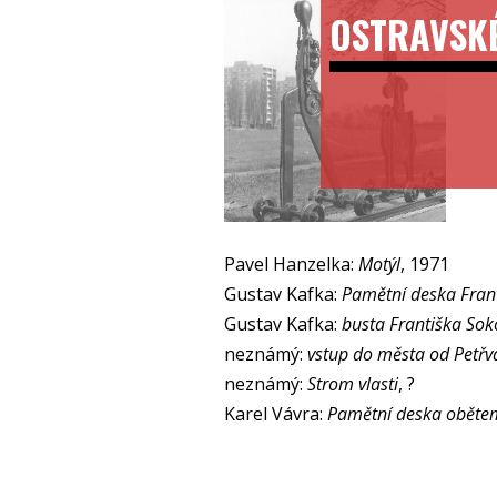
OSTRAVSK
Pavel Hanzelka:
Motýl
, 1971
Gustav Kafka:
Pamětní deska Fran
Gustav Kafka:
busta Františka So
neznámý:
vstup do města od Petřv
neznámý:
Strom vlasti
, ?
Karel Vávra:
Pamětní deska oběte