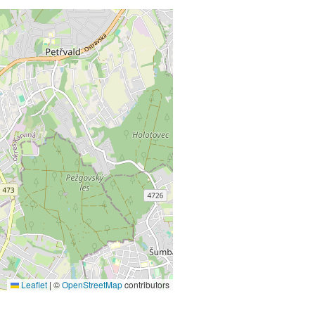
Leaflet
|
©
OpenStreetMap
contributors