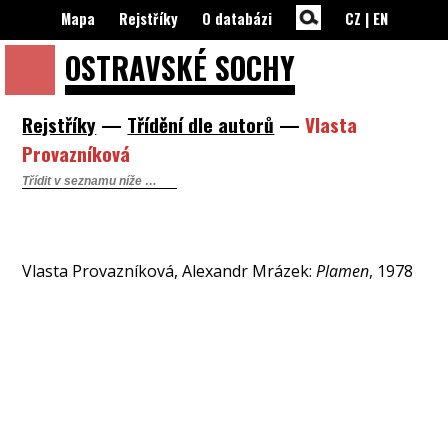
Mapa
Rejstříky
O databázi
CZ
|
EN
OSTRAVSKÉ
SOCHY
Rejstříky
—
Třídění dle autorů
—
Vlasta
Provazníková
Vlasta Provazníková, Alexandr Mrázek:
Plamen
, 1978