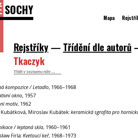
É
SOCHY
Mapa
Rejstří
Rejstříky
—
Třídění dle autorů
Tkaczyk
á kompozice / Letadlo
, 1966–1968
tivní okno
, 1957
ní motiv
, 1962
 Kubátková, Miroslav Kubátek:
keramická sgrafita pro hornic
kace / leptaná skla
, 1960–1961
ław Firla:
Kvetoucí keř
, 1968–1973