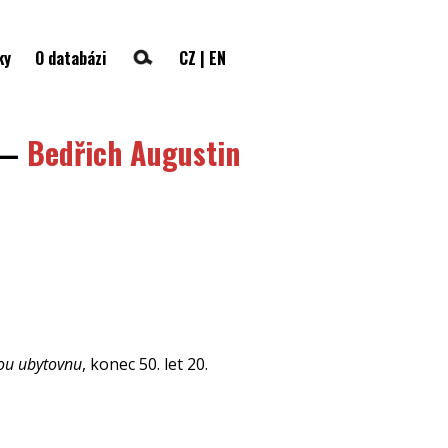
ky
O databázi
CZ
|
EN
—
Bedřich Augustin
kou ubytovnu
, konec 50. let 20.