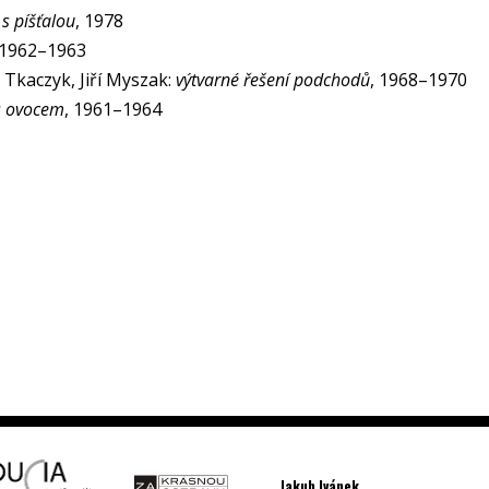
 s píšťalou
, 1978
 1962–1963
Tkaczyk, Jiří Myszak:
výtvarné řešení podchodů
, 1968–1970
s ovocem
, 1961–1964
Jakub Ivánek