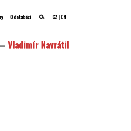
ky
O databázi
CZ
|
EN
—
Vladimír Navrátil