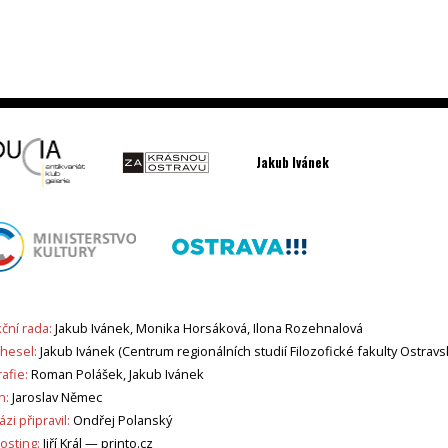
Jakub Ivánek
ční rada:
Jakub Ivánek, Monika Horsáková, Ilona Rozehnalová
 hesel:
Jakub Ivánek (Centrum regionálních studií Filozofické fakulty Ostravs
afie:
Roman Polášek, Jakub Ivánek
n:
Jaroslav Němec
zi připravil:
Ondřej Polanský
sting:
Jiří Král —
printo.cz