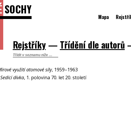
É
SOCHY
Mapa
Rejstří
Rejstříky
—
Třídění dle autorů
írové využití atomové síly
, 1959–1963
 Sedící dívka
, 1. polovina 70. let 20. století