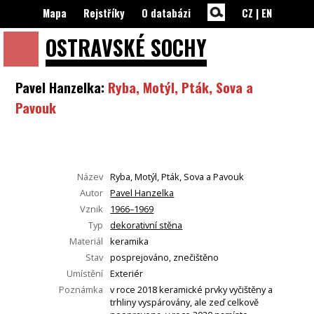
Mapa
Rejstříky
O databázi
CZ
|
EN
OSTRAVSKÉ
SOCHY
Pavel Hanzelka:
Ryba, Motýl, Pták, Sova a
Pavouk
Název
Ryba, Motýl, Pták, Sova a Pavouk
Autor
Pavel Hanzelka
Vznik
1966–1969
Typ
dekorativní stěna
Materiál
keramika
Stav
posprejováno, znečištěno
Umístění
Exteriér
Poznámka
v roce 2018 keramické prvky vyčištěny a
trhliny vyspárovány, ale zeď celkově