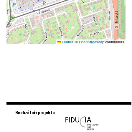
Leaflet
|
©
OpenStreetMap
contributors
Realizátoři projektu