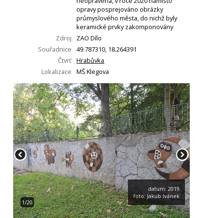
neopravena, v roce 2020 namísto
opravy posprejováno obrázky
průmyslového města, do nichž byly
keramické prvky zakomponovány
Zdroj
ZAO Dílo
Souřadnice
49.787310, 18.264391
Čtvrť
Hrabůvka
Lokalizace
MŠ Klegova
datum: 2019
foto: Jakub Ivánek
1/20