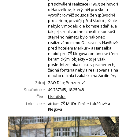
při schválení realizace (1967) se hovoří
o Hanzelkovi, který měl pro školu
vytvořit rovněž sousoší žen (původně
pro atrium, později před školu), jež ale
nebylo v modelu dle komise zdařilé, a
tak jej k realizaci neschválila; sousoší
stejného námětu bylo nakonec
realizováno mimo Ostravu – v Havířově
před hotelem Merkur – a Hanzelka
nabídl pro ZŠ Klegova fontánu se třemi
keramickými objekty – to je však
poslední zmínka o akci v pramenech;
žádná fontána nebyla realizována a na
dlouho utichla i zakázka na žardiniéry
Zdroj
ZAO Dílo; Ponzerová
Souřadnice
49.787365, 18.259481
Čtvrť
Hrabůvka
Lokalizace
atrium ZŠ MUDr. Emílie Lukášové a
Klegova