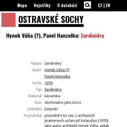
Mapa
Rejstříky
O databázi
CZ
|
EN
OSTRAVSKÉ
SOCHY
Hynek Váňa (?), Pavel Hanzelka:
žardiniéry
Název
žardiniéry
Autor
Hynek Váňa (?)
Pavel Hanzelka
Vznik
1970
Typ
žardiniéra
Materiál
keramika
Stav
dochováno jako torzo
Umístění
Exteriér
Poznámka
původně 5 ks váz; v archivních
pramenech určen při kolaudaci (1970)
jako autor architekt Hynek Váňa, avšak