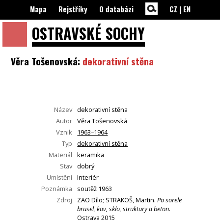
Mapa
Rejstříky
O databázi
CZ
|
EN
OSTRAVSKÉ
SOCHY
Věra Tošenovská:
dekorativní stěna
Název
dekorativní stěna
Autor
Věra Tošenovská
Vznik
1963–1964
Typ
dekorativní stěna
Materiál
keramika
Stav
dobrý
Umístění
Interiér
Poznámka
soutěž 1963
Zdroj
ZAO Dílo; STRAKOŠ, Martin.
Po sorele
brusel, kov, sklo, struktury a beton.
Ostrava 2015