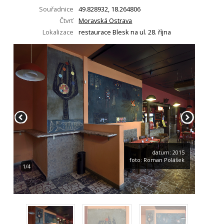
Souřadnice
49.828932, 18.264806
Čtvrť
Moravská Ostrava
Lokalizace
restaurace Blesk na ul. 28. října
datum: 2015
foto: Roman Polášek
1/4