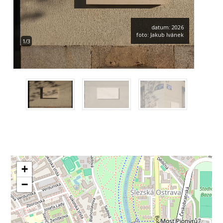
datum: 2026
foto: Jakub Ivánek
1/3
+
−