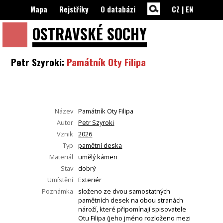
Mapa
Rejstříky
O databázi
CZ
|
EN
OSTRAVSKÉ
SOCHY
Petr Szyroki:
Památník Oty Filipa
Název
Památník Oty Filipa
Autor
Petr Szyroki
Vznik
2026
Typ
pamětní deska
Materiál
umělý kámen
Stav
dobrý
Umístění
Exteriér
Poznámka
složeno ze dvou samostatných
pamětních desek na obou stranách
nároží, které připomínají spisovatele
Otu Filipa (jeho jméno rozloženo mezi