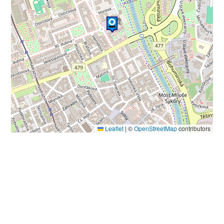
Leaflet
|
©
OpenStreetMap
contributors