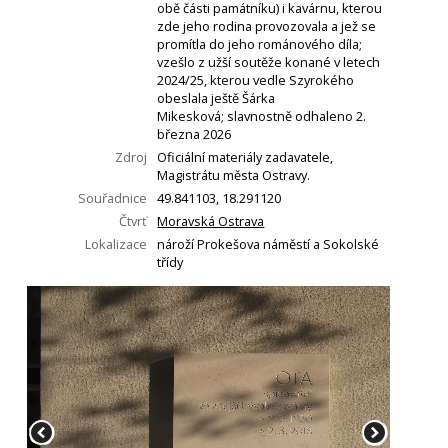
obě části památníku) i kavárnu, kterou
zde jeho rodina provozovala a jež se
promítla do jeho románového díla;
vzešlo z užší soutěže konané v letech
2024/25, kterou vedle Szyrokého
obeslala ještě Šárka
Mikesková; slavnostně odhaleno 2.
března 2026
Zdroj
Oficiální materiály zadavatele,
Magistrátu města Ostravy.
Souřadnice
49.841103, 18.291120
Čtvrť
Moravská Ostrava
Lokalizace
nároží Prokešova náměstí a Sokolské
třídy