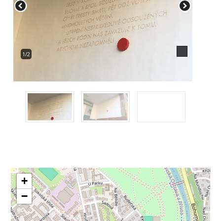
1/2
+
−