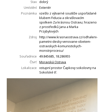
Stav
dobrý
Umístění
Exteriér
Poznámka
vzešlo z výtvarné soutěže uspořádané
klubem Fiducia a okrašlovacím
spolkem Za krásnou Ostravu; hrazeno
z prostředků Jana a Marka
Przybylových
Zdroj
http://www.krasnaostrava.cz/odhaleni-
pametni-desky-venovane-obetem-
ostravskych-komunistickych-
monstrprocesu/
Souřadnice
49.845685, 18.286955
Čtvrť
Moravská Ostrava
Lokalizace
vstupní prostor Čapkovy sokolovny na
Sokolské tř.