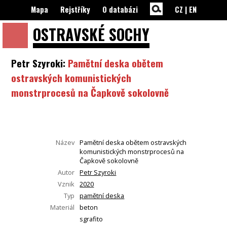
Mapa
Rejstříky
O databázi
CZ
|
EN
OSTRAVSKÉ
SOCHY
Petr Szyroki:
Pamětní deska obětem
ostravských komunistických
monstrprocesů na Čapkově sokolovně
Název
Pamětní deska obětem ostravských
komunistických monstrprocesů na
Čapkově sokolovně
Autor
Petr Szyroki
Vznik
2020
Typ
pamětní deska
Materiál
beton
sgrafito