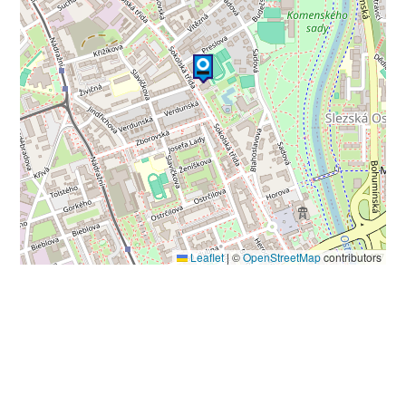
Leaflet
|
©
OpenStreetMap
contributors