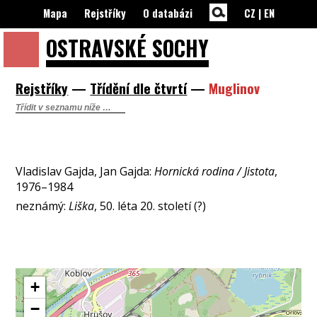
Mapa
Rejstříky
O databázi
CZ
|
EN
OSTRAVSKÉ
SOCHY
Rejstříky
—
Třídění dle čtvrtí
—
Muglinov
Vladislav Gajda, Jan Gajda:
Hornická rodina / Jistota
,
1976–1984
neznámý:
Liška
, 50. léta 20. století (?)
+
−