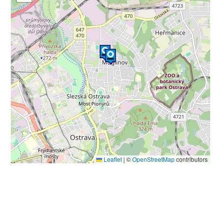
Leaflet
|
©
OpenStreetMap
contributors