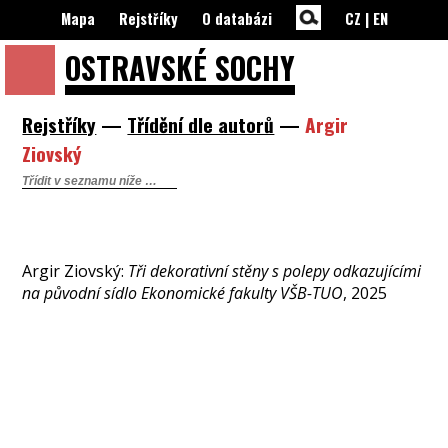
Mapa
Rejstříky
O databázi
CZ
|
EN
OSTRAVSKÉ
SOCHY
Rejstříky
—
Třídění dle autorů
—
Argir
Ziovský
Argir Ziovský:
Tři dekorativní stěny s polepy odkazujícími
na původní sídlo Ekonomické fakulty VŠB-TUO
, 2025