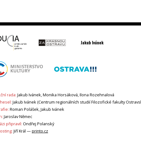
Jakub Ivánek
ční rada:
Jakub Ivánek, Monika Horsáková, Ilona Rozehnalová
 hesel:
Jakub Ivánek (Centrum regionálních studií Filozofické fakulty Ostravs
afie:
Roman Polášek, Jakub Ivánek
n:
Jaroslav Němec
zi připravil:
Ondřej Polanský
sting:
Jiří Král —
printo.cz