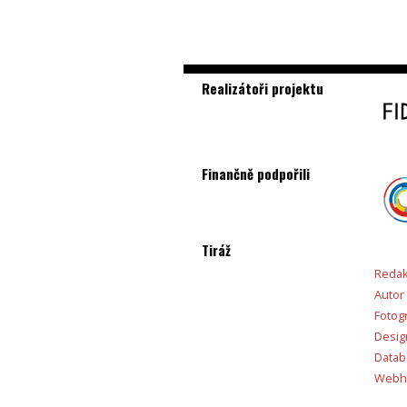
Realizátoři projektu
Finančně podpořili
Tiráž
Redak
Autor
Fotogr
Desig
Databá
Webho