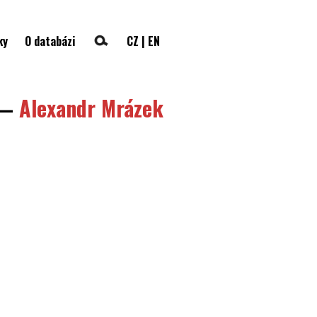
ky
O databázi
CZ
|
EN
—
Alexandr Mrázek