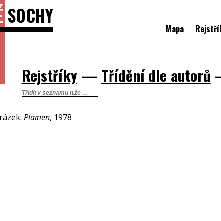
É
SOCHY
Mapa
Rejstří
Rejstříky
—
Třídění dle autorů
rázek:
Plamen
, 1978