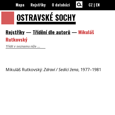
Mapa
Rejstříky
O databázi
CZ
|
EN
OSTRAVSKÉ
SOCHY
Rejstříky
—
Třídění dle autorů
—
Mikuláš
Rutkovský
Mikuláš Rutkovský:
Zdraví / Sedící žena
, 1977–1981