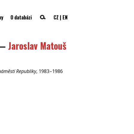
ky
O databázi
CZ
|
EN
—
Jaroslav Matouš
 náměstí Republiky
, 1983–1986