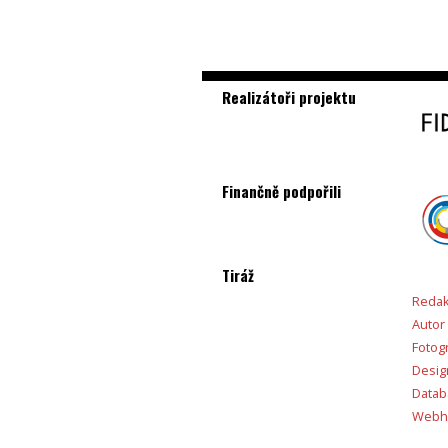
Realizátoři projektu
Finančně podpořili
Tiráž
Redak
Autor
Fotogr
Desig
Databá
Webho