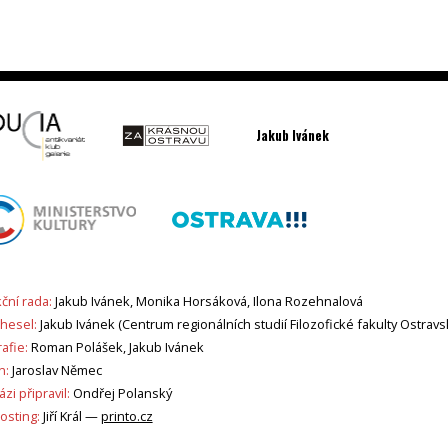
Jakub Ivánek
ční rada:
Jakub Ivánek, Monika Horsáková, Ilona Rozehnalová
 hesel:
Jakub Ivánek (Centrum regionálních studií Filozofické fakulty Ostravs
afie:
Roman Polášek, Jakub Ivánek
n:
Jaroslav Němec
zi připravil:
Ondřej Polanský
sting:
Jiří Král —
printo.cz