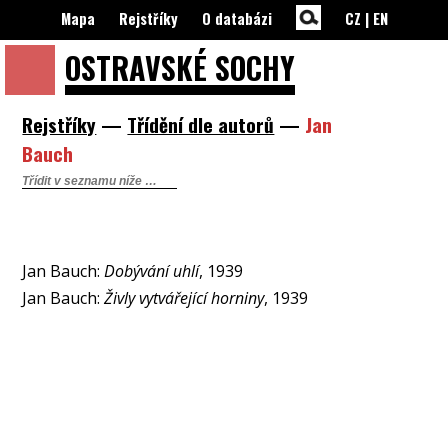
Mapa
Rejstříky
O databázi
CZ
|
EN
OSTRAVSKÉ
SOCHY
Rejstříky
—
Třídění dle autorů
—
Jan
Bauch
Jan Bauch:
Dobývání uhlí
, 1939
Jan Bauch:
Živly vytvářející horniny
, 1939