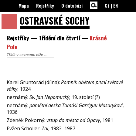
Mapa
Rejstříky
O databázi
CZ
|
EN
OSTRAVSKÉ
SOCHY
Rejstříky
—
Třídění dle čtvrtí
—
Krásné
Pole
Karel Gruntorád (dílna):
Pomník obětem první světové
války
, 1924
neznámý:
Sv. Jan Nepomucký
, 19. století (?)
neznámý:
pamětní deska Tomáši Garriguu Masarykovi
,
1936
Zdeněk Pokorný:
vstup do města od Opavy
, 1981
Evžen Scholler:
Žal
, 1983–1987