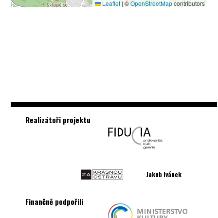
Leaflet
|
©
OpenStreetMap
contributors
Realizátoři projektu
Jakub Ivánek
Finančně podpořili