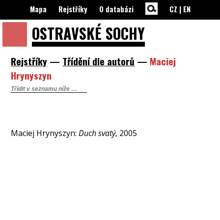
Mapa
Rejstříky
O databázi
CZ
|
EN
OSTRAVSKÉ
SOCHY
Rejstříky
—
Třídění dle autorů
—
Maciej
Hrynyszyn
Maciej Hrynyszyn:
Duch svatý
, 2005