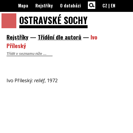
Mapa
Rejstříky
O databázi
CZ
|
EN
OSTRAVSKÉ
SOCHY
Rejstříky
—
Třídění dle autorů
—
Ivo
Příleský
Ivo Příleský:
reliéf
, 1972