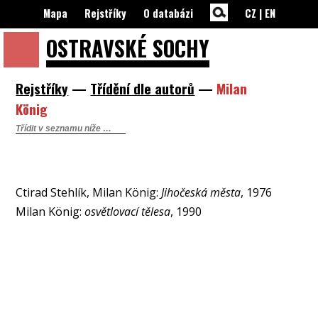
Mapa
Rejstříky
O databázi
CZ
|
EN
OSTRAVSKÉ
SOCHY
Rejstříky
—
Třídění dle autorů
—
Milan
König
Ctirad Stehlík, Milan König:
Jihočeská města
, 1976
Milan König:
osvětlovací tělesa
, 1990