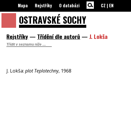
Mapa
Rejstříky
O databázi
CZ
|
EN
OSTRAVSKÉ
SOCHY
Rejstříky
—
Třídění dle autorů
—
J. Lokša
J. Lokša:
plot Teplotechny
, 1968