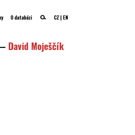
ky
O databázi
CZ
|
EN
—
David Moješčík