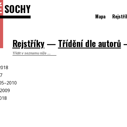
É
SOCHY
Mapa
Rejstří
Rejstříky
—
Třídění dle autorů
2018
17
005–2010
–2009
2018