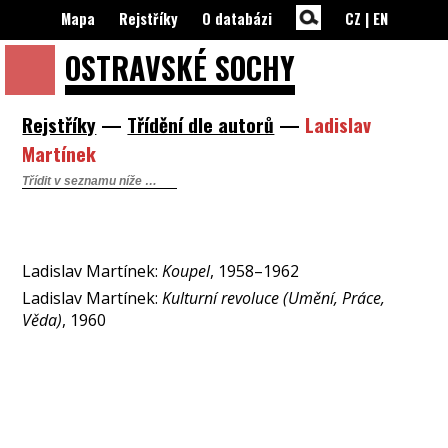
Mapa
Rejstříky
O databázi
CZ
|
EN
OSTRAVSKÉ
SOCHY
Rejstříky
—
Třídění dle autorů
—
Ladislav
Martínek
Ladislav Martínek:
Koupel
, 1958–1962
Ladislav Martínek:
Kulturní revoluce (Umění, Práce,
Věda)
, 1960