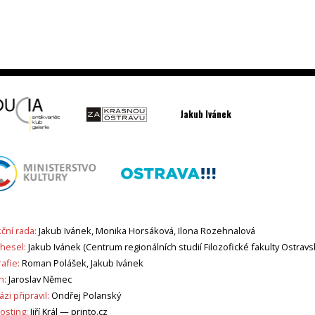
Jakub Ivánek
ční rada:
Jakub Ivánek, Monika Horsáková, Ilona Rozehnalová
 hesel:
Jakub Ivánek (Centrum regionálních studií Filozofické fakulty Ostravs
afie:
Roman Polášek, Jakub Ivánek
n:
Jaroslav Němec
zi připravil:
Ondřej Polanský
sting:
Jiří Král —
printo.cz