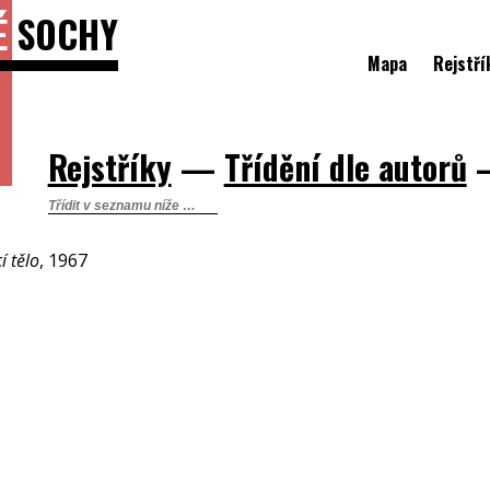
É
SOCHY
Mapa
Rejstří
Rejstříky
—
Třídění dle autorů
í tělo
, 1967