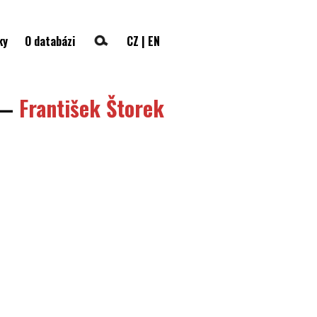
ky
O databázi
CZ
|
EN
—
František Štorek