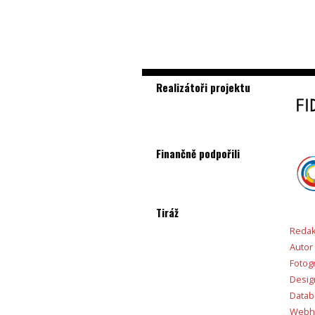
Realizátoři projektu
Finančně podpořili
Tiráž
Redak
Autor
Fotogr
Desig
Databá
Webho