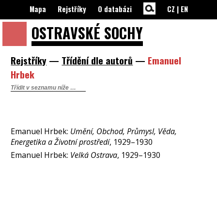
Mapa
Rejstříky
O databázi
CZ
|
EN
OSTRAVSKÉ
SOCHY
Rejstříky
—
Třídění dle autorů
—
Emanuel
Hrbek
Emanuel Hrbek:
Umění, Obchod, Průmysl, Věda,
Energetika a Životní prostředí
, 1929–1930
Emanuel Hrbek:
Velká Ostrava
, 1929–1930